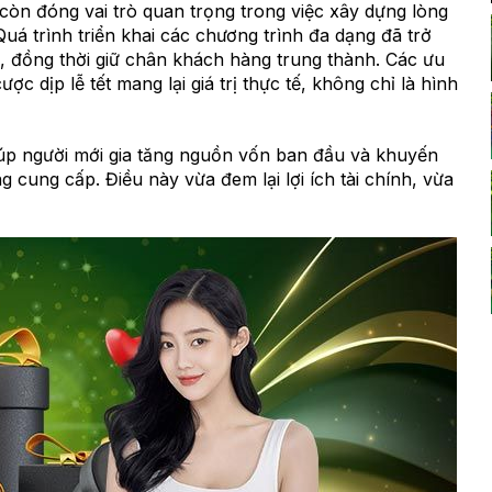
òn đóng vai trò quan trọng trong việc xây dựng lòng
 Quá trình triển khai các chương trình đa dạng đã trở
i, đồng thời giữ chân khách hàng trung thành. Các ưu
ợc dịp lễ tết mang lại giá trị thực tế, không chỉ là hình
iúp người mới gia tăng nguồn vốn ban đầu và khuyến
cung cấp. Điều này vừa đem lại lợi ích tài chính, vừa