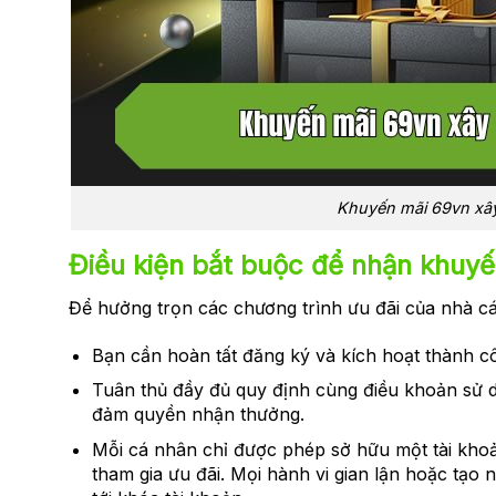
Khuyến mãi 69vn xây
Điều kiện bắt buộc để nhận khuy
Để hưởng trọn các chương trình ưu đãi của nhà cái
Bạn cần hoàn tất đăng ký và kích hoạt thành cô
Tuân thủ đầy đủ quy định cùng điều khoản sử 
đảm quyền nhận thưởng.
Mỗi cá nhân chỉ được phép sở hữu một tài khoả
tham gia ưu đãi. Mọi hành vi gian lận hoặc tạo n