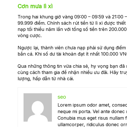
Cơn mưa lì xì
Trong hai khung giờ vàng 09:00 – 09:59 và 21:00 – 21
99.999 điểm. Chính sách rút tiền từ lì xì được thiết
nạp tối thiểu năm lần với tổng số tiền trên 200
vòng cược.
Ngược lại, thành viên chưa nạp phải sử dụng điểm l
bắn cá. Khi số dư tài khoản đạt ít nhất 100.000 VN
Qua những thông tin vừa chia sẻ, hy vọng bạn đã
cùng cách tham gia để nhận nhiều ưu đãi. Hãy tr
lượng, hấp dẫn từ nhà cái.
seo
Lorem ipsum odor amet, consecte
neque mi porta. Vel ante donec 
Conubia mus eget risus nullam 
ullamcorper, ridiculus donec or