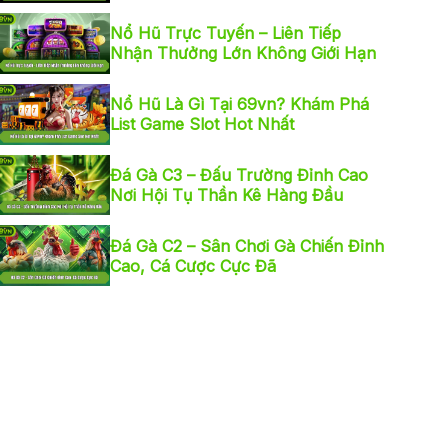
Nổ Hũ Trực Tuyến – Liên Tiếp
Nhận Thưởng Lớn Không Giới Hạn
Nổ Hũ Là Gì Tại 69vn? Khám Phá
List Game Slot Hot Nhất
Đá Gà C3 – Đấu Trường Đỉnh Cao
Nơi Hội Tụ Thần Kê Hàng Đầu
Đá Gà C2 – Sân Chơi Gà Chiến Đỉnh
Cao, Cá Cược Cực Đã