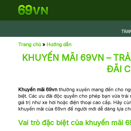
Bỏ
qua
nội
dung
TRA
Trang chủ
»
Hướng dẫn
KHUYẾN MÃI 69VN – TRẢ
ĐÃI 
Khuyến mãi 69vn
thường xuyên mang đến cho ngư
biệt. Các ưu đãi độc quyền cho phép bạn vừa trải
giá trị như xe hơi hoặc điện thoại cao cấp. Hãy c
khuyến mãi của 69vn để người mới dễ dàng lựa chọ
Vai trò đặc biệt của khuyến mãi 6