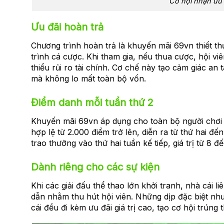
Cơ hội nhận ưu
Ưu đãi hoàn trả
Chương trình hoàn trả là khuyến mãi 69vn thiết t
trình cá cược. Khi tham gia, nếu thua cược, hội vi
thiểu rủi ro tài chính. Cơ chế này tạo cảm giác an 
mà không lo mất toàn bộ vốn.
Điểm danh mỗi tuần thứ 2
Khuyến mãi 69vn áp dụng cho toàn bộ người chơi
hợp lệ từ 2.000 điểm trở lên, diễn ra từ thứ hai đ
trao thưởng vào thứ hai tuần kế tiếp, giá trị từ 8 
Dành riêng cho các sự kiện
Khi các giải đấu thể thao lớn khởi tranh, nhà cái l
dẫn nhằm thu hút hội viên. Những dịp đặc biệt như
cái đều đi kèm ưu đãi giá trị cao, tạo cơ hội trúng