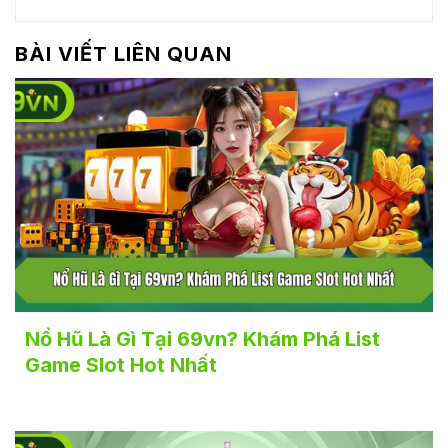
BÀI VIẾT LIÊN QUAN
Nổ Hũ Là Gì Tại 69vn? Khám Phá List
Game Slot Hot Nhất