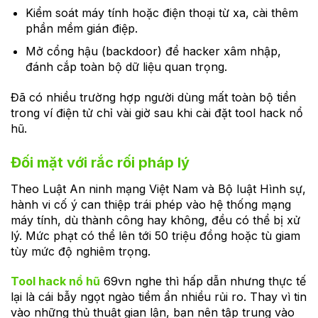
Kiểm soát máy tính hoặc điện thoại từ xa, cài thêm
phần mềm gián điệp.
Mở cổng hậu (backdoor) để hacker xâm nhập,
đánh cắp toàn bộ dữ liệu quan trọng.
Đã có nhiều trường hợp người dùng mất toàn bộ tiền
trong ví điện tử chỉ vài giờ sau khi cài đặt tool hack nổ
hũ.
Đối mặt với rắc rối pháp lý
Theo Luật An ninh mạng Việt Nam và Bộ luật Hình sự,
hành vi cố ý can thiệp trái phép vào hệ thống mạng
máy tính, dù thành công hay không, đều có thể bị xử
lý. Mức phạt có thể lên tới 50 triệu đồng hoặc tù giam
tùy mức độ nghiêm trọng.
Tool hack nổ hũ
69vn nghe thì hấp dẫn nhưng thực tế
lại là cái bẫy ngọt ngào tiềm ẩn nhiều rủi ro. Thay vì tin
vào những thủ thuật gian lận, bạn nên tập trung vào