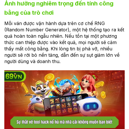
Ảnh hưởng nghiêm trọng đến tính công
bằng của trò chơi
Mỗi ván được vận hành dựa trên cơ chế RNG
(Random Number Generator), một hệ thống tạo ra kết
quả hoàn toàn ngẫu nhiên. Nếu tồn tại một phương
thức can thiệp được vào kết quả, mọi người sẽ cảm
thấy mất công bằng. Khi lòng tin bị phá vỡ, nhiều
người sẽ rời bỏ nền tảng, dẫn đến sự sụt giảm lớn về
người dùng và doanh thu.