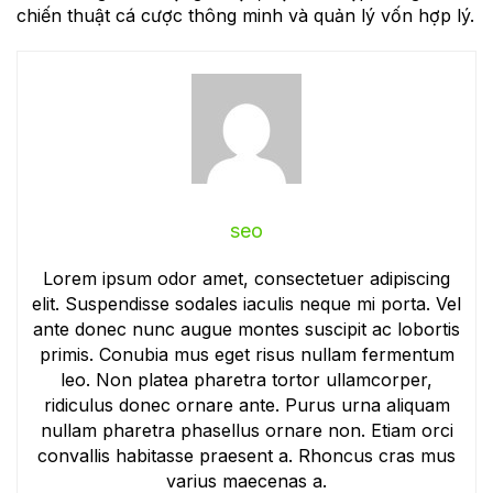
chiến thuật cá cược thông minh và quản lý vốn hợp lý.
seo
Lorem ipsum odor amet, consectetuer adipiscing
elit. Suspendisse sodales iaculis neque mi porta. Vel
ante donec nunc augue montes suscipit ac lobortis
primis. Conubia mus eget risus nullam fermentum
leo. Non platea pharetra tortor ullamcorper,
ridiculus donec ornare ante. Purus urna aliquam
nullam pharetra phasellus ornare non. Etiam orci
convallis habitasse praesent a. Rhoncus cras mus
varius maecenas a.