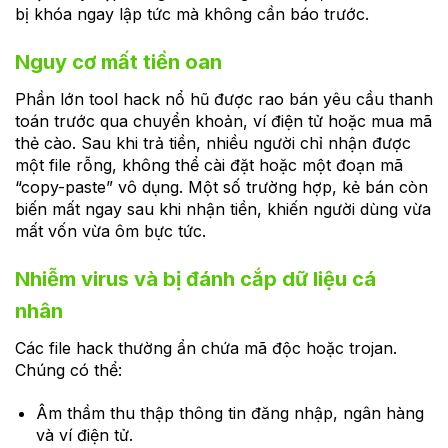
bị khóa ngay lập tức mà không cần báo trước.
Nguy cơ mất tiền oan
Phần lớn tool hack nổ hũ được rao bán yêu cầu thanh
toán trước qua chuyển khoản, ví điện tử hoặc mua mã
thẻ cào. Sau khi trả tiền, nhiều người chỉ nhận được
một file rỗng, không thể cài đặt hoặc một đoạn mã
“copy-paste” vô dụng. Một số trường hợp, kẻ bán còn
biến mất ngay sau khi nhận tiền, khiến người dùng vừa
mất vốn vừa ôm bực tức.
Nhiễm virus và bị đánh cắp dữ liệu cá
nhân
Các file hack thường ẩn chứa mã độc hoặc trojan.
Chúng có thể:
Âm thầm thu thập thông tin đăng nhập, ngân hàng
và ví điện tử.