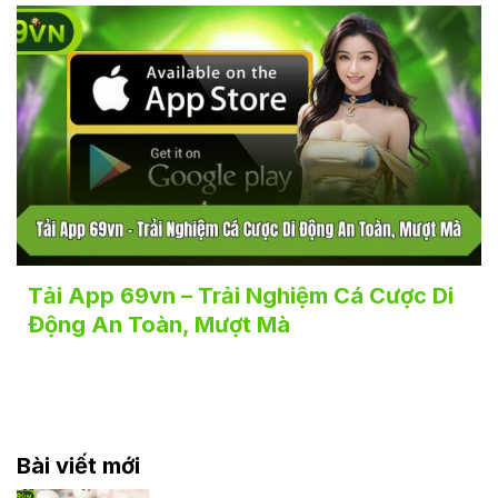
Tải App 69vn – Trải Nghiệm Cá Cược Di
Động An Toàn, Mượt Mà
Bài viết mới