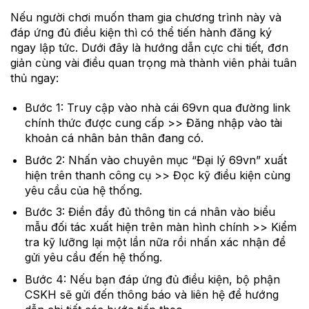
Nếu người chơi muốn tham gia chương trình này và
đáp ứng đủ điều kiện thì có thể tiến hành đăng ký
ngay lập tức. Dưới đây là hướng dẫn cực chi tiết, đơn
giản cùng vài điều quan trọng mà thành viên phải tuân
thủ ngay:
Bước 1: Truy cập vào nhà cái 69vn qua đường link
chính thức được cung cấp >> Đăng nhập vào tài
khoản cá nhân bản thân đang có.
Bước 2: Nhấn vào chuyên mục “Đại lý 69vn” xuất
hiện trên thanh công cụ >> Đọc kỹ điều kiện cùng
yêu cầu của hệ thống.
Bước 3: Điền đầy đủ thông tin cá nhân vào biểu
mẫu đối tác xuất hiện trên màn hình chính >> Kiểm
tra kỹ lưỡng lại một lần nữa rồi nhấn xác nhận để
gửi yêu cầu đến hệ thống.
Bước 4: Nếu bạn đáp ứng đủ điều kiện, bộ phận
CSKH sẽ gửi đến thông báo và liên hệ để hướng