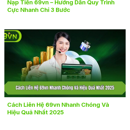
Nạp Tiền 69vn – Hướng Dẫn Quy Trình
Cực Nhanh Chỉ 3 Bước
Cách Liên Hệ 69vn Nhanh Chóng Và
Hiệu Quả Nhất 2025