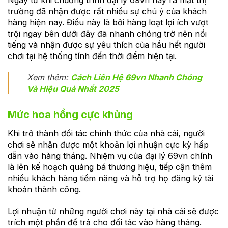
trường đã nhận được rất nhiều sự chú ý của khách
hàng hiện nay. Điều này là bởi hàng loạt lợi ích vượt
trội ngay bên dưới đây đã nhanh chóng trở nên nổi
tiếng và nhận được sự yêu thích của hầu hết người
chơi tại hệ thống tính đến thời điểm hiện tại.
Xem thêm:
Cách Liên Hệ 69vn Nhanh Chóng
Và Hiệu Quả Nhất 2025
Mức hoa hồng cực khủng
Khi trở thành đối tác chính thức của nhà cái, người
chơi sẽ nhận được một khoản lợi nhuận cực kỳ hấp
dẫn vào hàng tháng. Nhiệm vụ của đại lý 69vn chính
là lên kế hoạch quảng bá thương hiệu, tiếp cận thêm
nhiều khách hàng tiềm năng và hỗ trợ họ đăng ký tài
khoản thành công.
Lợi nhuận từ những người chơi này tại nhà cái sẽ được
trích một phần để trả cho đối tác vào hàng tháng.