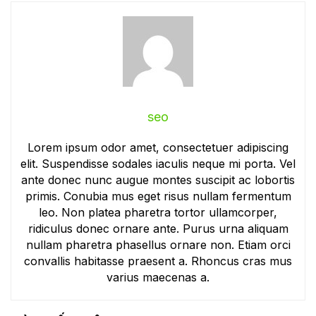
seo
Lorem ipsum odor amet, consectetuer adipiscing
elit. Suspendisse sodales iaculis neque mi porta. Vel
ante donec nunc augue montes suscipit ac lobortis
primis. Conubia mus eget risus nullam fermentum
leo. Non platea pharetra tortor ullamcorper,
ridiculus donec ornare ante. Purus urna aliquam
nullam pharetra phasellus ornare non. Etiam orci
convallis habitasse praesent a. Rhoncus cras mus
varius maecenas a.