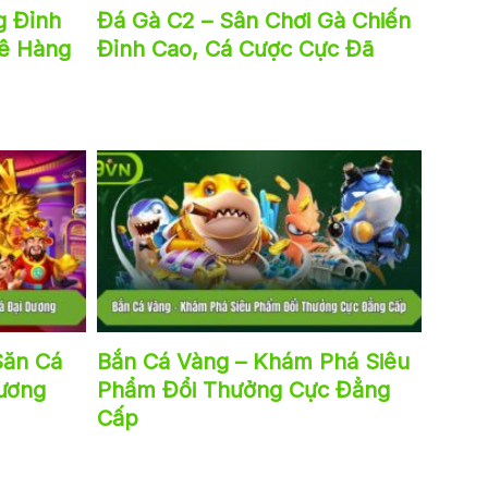
g Đỉnh
Đá Gà C2 – Sân Chơi Gà Chiến
Kê Hàng
Đỉnh Cao, Cá Cược Cực Đã
Săn Cá
Bắn Cá Vàng – Khám Phá Siêu
Dương
Phẩm Đổi Thưởng Cực Đẳng
Cấp