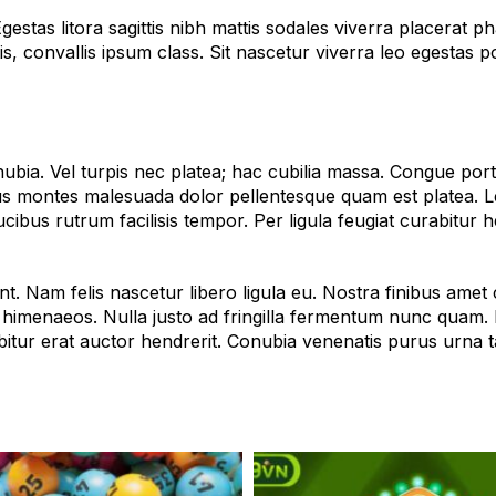
gestas litora sagittis nibh mattis sodales viverra placerat p
ittis, convallis ipsum class. Sit nascetur viverra leo egesta
bia. Vel turpis nec platea; hac cubilia massa. Congue porta
us montes malesuada dolor pellentesque quam est platea. 
ucibus rutrum facilisis tempor. Per ligula feugiat curabitur 
t. Nam felis nascetur libero ligula eu. Nostra finibus amet 
ue himenaeos. Nulla justo ad fringilla fermentum nunc quam
abitur erat auctor hendrerit. Conubia venenatis purus urna t