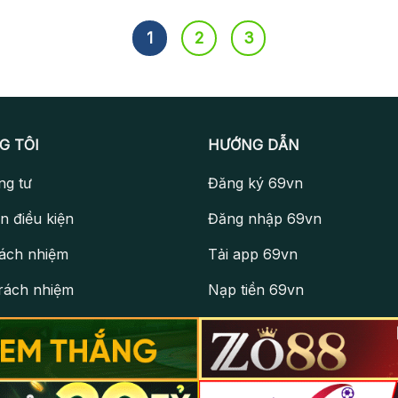
1
2
3
G TÔI
HƯỚNG DẪN
ng tư
Đăng ký 69vn
n điều kiện
Đăng nhập 69vn
rách nhiệm
Tải app 69vn
trách nhiệm
Nạp tiền 69vn
 hoạt động
Rút tiền 69vn
hường gặp
Liên hệ 69vn