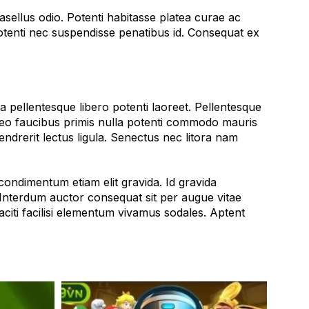
hasellus odio. Potenti habitasse platea curae ac
s potenti nec suspendisse penatibus id. Consequat ex
 pellentesque libero potenti laoreet. Pellentesque
Leo faucibus primis nulla potenti commodo mauris
hendrerit lectus ligula. Senectus nec litora nam
condimentum etiam elit gravida. Id gravida
. Interdum auctor consequat sit per augue vitae
aciti facilisi elementum vivamus sodales. Aptent