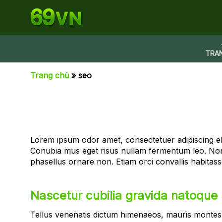
Bỏ
qua
nội
dung
TRA
Trang chủ
»
seo
Lorem ipsum odor amet, consectetuer adipiscing eli
Conubia mus eget risus nullam fermentum leo. Non 
phasellus ornare non. Etiam orci convallis habita
Nascetur cubilia gravida natoque
Tellus venenatis dictum himenaeos, mauris montes a