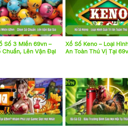
ổ Số 3 Miền 69vn –
Xổ Số Keno – Loại Hình 
 Chuẩn, Lên Vận Đại
An Toàn Thú Vị Tại 69