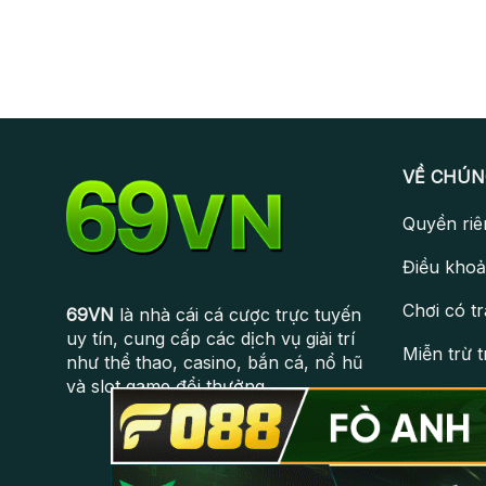
VỀ CHÚN
Quyền riê
Điều khoả
Chơi có t
69VN
là nhà cái cá cược trực tuyến
uy tín, cung cấp các dịch vụ giải trí
Miễn trừ 
như thể thao, casino, bắn cá, nổ hũ
và slot game đổi thưởng.
Giấy phép
Câu hỏi t