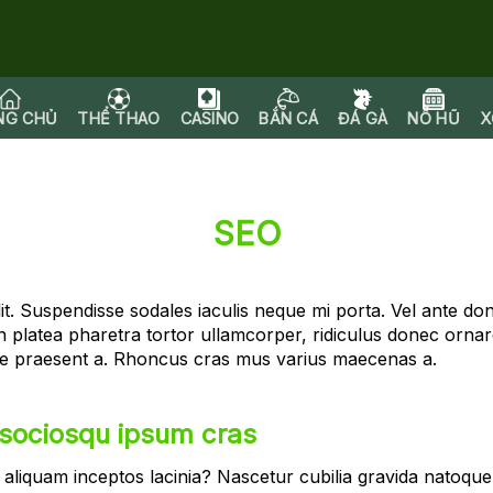
NG CHỦ
THỂ THAO
CASINO
BẮN CÁ
ĐÁ GÀ
NỔ HŨ
X
SEO
t. Suspendisse sodales iaculis neque mi porta. Vel ante do
platea pharetra tortor ullamcorper, ridiculus donec orna
sse praesent a. Rhoncus cras mus varius maecenas a.
 sociosqu ipsum cras
liquam inceptos lacinia? Nascetur cubilia gravida natoque s