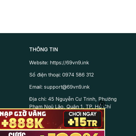
THÔNG TIN
Website: https://69vn9.ink
Số điện thoại: 0974 586 312
Email:
support@69vn9.ink
Địa chỉ: 45 Nguyễn Cư Trinh, Phường
Phạm Ngũ Lão, Quận 1, TP. Hồ Chí
Minh, Việt Nam