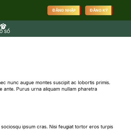
ĐĂNG NHẬP
ĐĂNG KÝ
Ổ SỐ
nec nunc augue montes suscipit ac lobortis primis.
re ante. Purus urna aliquam nullam pharetra
ociosqu ipsum cras. Nisi feugiat tortor eros turpis