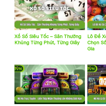
Xổ Số Siêu Tốc – Săn Thưởng
Lô Đề X
Khủng Từng Phút, Từng Giây
Chọn Số
Gia