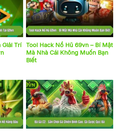
Giải Trí
Tool Hack Nổ Hũ 69vn – Bí Mật
vn
Mà Nhà Cái Không Muốn Bạn
Biết