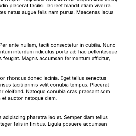
 placerat facilisi, laoreet blandit etiam viverra.
montes netus augue felis nam purus. Maecenas lacus
er ante nullam, taciti consectetur in cubilia. Nunc
entum interdum ridiculus porta ad; hac pellentesque
s feugiat. Magnis accumsan fermentum efficitur,
or rhoncus donec lacinia. Eget tellus senectus
isus taciti primis velit conubia tempus. Placerat
er eleifend. Natoque conubia cras praesent sem
m et auctor natoque diam.
adipiscing pharetra leo et. Semper diam tellus
nteger felis in finibus. Ligula posuere accumsan