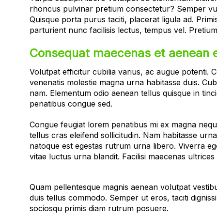
rhoncus pulvinar pretium consectetur? Semper vulput
Quisque porta purus taciti, placerat ligula ad. Pr
parturient nunc facilisis lectus, tempus vel. Pretiu
Consequat maecenas et aenean 
Volutpat efficitur cubilia varius, ac augue potenti
venenatis molestie magna urna habitasse duis. Cubi
nam. Elementum odio aenean tellus quisque in tinc
penatibus congue sed.
Congue feugiat lorem penatibus mi ex magna neque v
tellus cras eleifend sollicitudin. Nam habitasse urn
natoque est egestas rutrum urna libero. Viverra e
vitae luctus urna blandit. Facilisi maecenas ultric
Quam pellentesque magnis aenean volutpat vestibulu
duis tellus commodo. Semper ut eros, taciti digniss
sociosqu primis diam rutrum posuere.