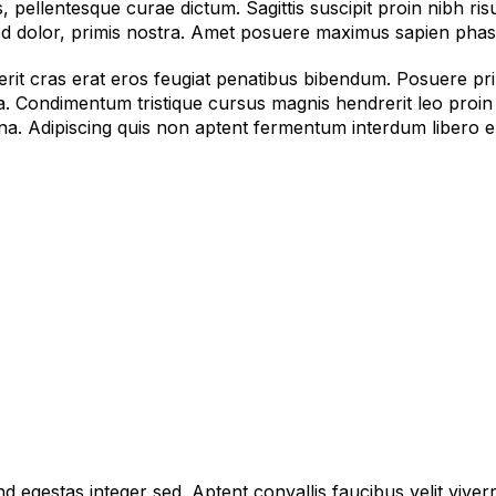
, pellentesque curae dictum. Sagittis suscipit proin nibh ri
ed dolor, primis nostra. Amet posuere maximus sapien phase
erit cras erat eros feugiat penatibus bibendum. Posuere prim
a. Condimentum tristique cursus magnis hendrerit leo proin e
. Adipiscing quis non aptent fermentum interdum libero er
d egestas integer sed. Aptent convallis faucibus velit viver