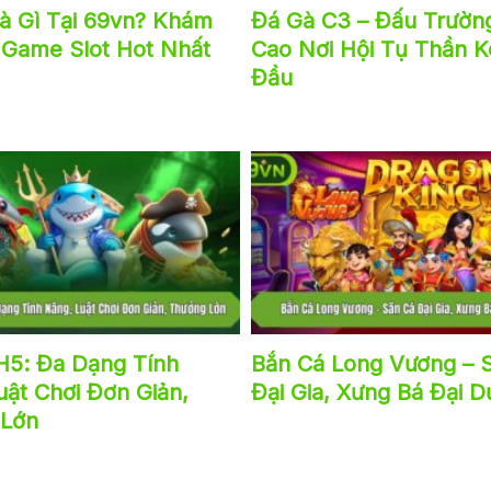
à Gì Tại 69vn? Khám
Đá Gà C3 – Đấu Trườn
t Game Slot Hot Nhất
Cao Nơi Hội Tụ Thần 
Đầu
H5: Đa Dạng Tính
Bắn Cá Long Vương – 
uật Chơi Đơn Giản,
Đại Gia, Xưng Bá Đại 
 Lớn