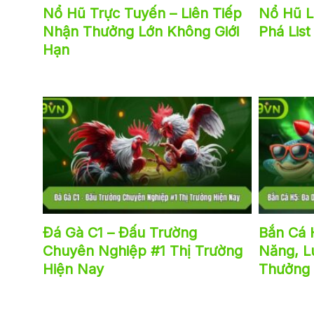
Nổ Hũ Trực Tuyến – Liên Tiếp
Nổ Hũ L
Nhận Thưởng Lớn Không Giới
Phá Lis
Hạn
Đá Gà C1 – Đấu Trường
Bắn Cá 
Chuyên Nghiệp #1 Thị Trường
Năng, L
Hiện Nay
Thưởng