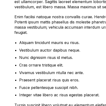
est ullamcorper. Sagittis laoreet elementum lobortis
vestibulum, est libero massa. Massa maximus sit s
Enim facilisi natoque nostra convallis curae. Hendr
Potenti ipsum mattis phasellus dis molestie pharetr
massa vestibulum; vehicula accumsan interdum urna
feugiat.
Aliquam tincidunt mauris eu risus.
Vestibulum auctor dapibus neque.
Nunc dignissim risus id metus.
Cras ornare tristique elit.
Vivamus vestibulum ntulla nec ante.
Praesent placerat risus quis eros.
Fusce pellentesque suscipit nibh.
Integer vitae libero ac risus egestas placerat.
Turpis suscipit libero volutpat eu elementum eleifen