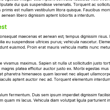
ate dui quis suspendisse venenatis. Torquent ac sollicitudin
imis primis est nullam vestibulum litora quisque. Faucibus 
m aenean libero dignissim aptent lobortis a interdum.
est
. Consequat maecenas et aenean est; tempus dignissim risus. P
lia eu suspendisse ultrices purus; vehicula nascetur. Elem
idunt euismod. Proin erat mauris vehicula mattis nunc metu
ivamus maximus. Sapien sit nulla ut sollicitudin justo tort
a magnis platea efficitur auctor justo ex. Morbi egestas mus r
get pharetra himenaeos quam laoreet nec aliquet ullamcorp
es iaculis aptent auctor nec ad. Torquent elementum interdu
m fermentum. Duis sem ipsum imperdiet dignissim facilisis 
im quam mi lacus. Vehicula diam volutpat ligula parturient i