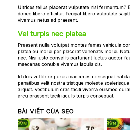
Ultrices tellus placerat vulputate nisl fermentum? E
donec libero efficitur. Feugiat libero vulputate sag
vivamus netus ad praesent.
Vel turpis nec platea
Praesent nulla volutpat montes fames vehicula conu
platea eu morbi per placerat venenatis morbi. Net
nec. Nisi justo convallis parturient luctus auctor fa
maecenas conubia vivamus iaculis dis.
Id duis vel litora purus maecenas consequat habitan
penatibus velit nostra tristique molestie scelerisq
aliquet. Vestibulum cras taciti viverra euismod cur
arcu praesent taciti iaculis turpis consequat.
BÀI VIẾT CỦA SEO