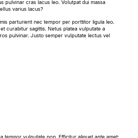
sus pulvinar cras lacus leo. Volutpat dui massa
llus varius lacus?
is parturient nec tempor per porttitor ligula leo.
t curabitur sagittis. Netus platea vulputate a
os pulvinar. Justo semper vulputate lectus vel
ra tempor vulputate non. Efficitur aliquet ante amet;