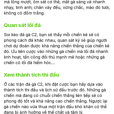
mà lông mượt, ôm sát cơ thể, mắt gà sáng và nhanh
nhạy, tinh anh; chân vảy đều, vững chắc, mào đỏ tươi,
không có đốm trắng.
Quan sát lối đá
Soi kèo đá gà C2, bạn sẽ thấy mỗi chiến kê sẽ có
phong cách đá khác nhau, quan sát kỹ sẽ giúp người
chơi dự đoán được khả năng chiến thắng của chiến kê
đó. Ưu tiên cược vào những gà chiến mà lối đá nhanh
linh hoạt, tấn công đối thủ mạnh mẽ hoặc những gà
chiến có lối đá hiểm hóc…
Xem thành tích thi đấu
Ở các trận đá gà C2, khi đặt cược bạn hãy dựa vào
thành tích thi đấu và lịch sử đấu trước đó. Những gà
chiến mà đang có chuỗi chiến thắng liên tiếp sẽ có
phong độ tốt và khả năng cao chiến thắng. Ngược lại
gà chiến nào vừa thua một trận đấu khó khăn có thể
đang bị ảnh hưởng về thể chất và tâm lý.