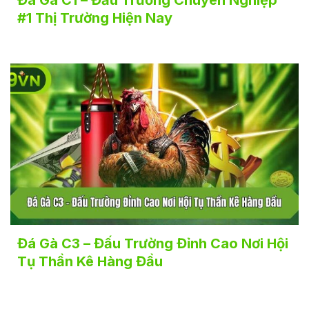
Đá Gà C1 – Đấu Trường Chuyên Nghiệp
#1 Thị Trường Hiện Nay
Đá Gà C3 – Đấu Trường Đỉnh Cao Nơi Hội
Tụ Thần Kê Hàng Đầu