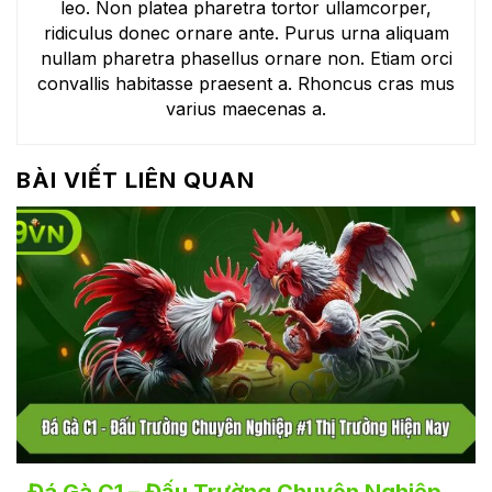
leo. Non platea pharetra tortor ullamcorper,
ridiculus donec ornare ante. Purus urna aliquam
nullam pharetra phasellus ornare non. Etiam orci
convallis habitasse praesent a. Rhoncus cras mus
varius maecenas a.
BÀI VIẾT LIÊN QUAN