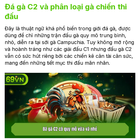
Đá gà C2 và phân loại gà chiến thi
đấu
Đây là thuật ngữ khá phổ biến trong giới đá gà, được
dùng để chỉ những trận đấu gà quy mô trung bình,
nhỏ, diễn ra tại sới gà Campuchia. Tuy không mở rộng
và hoành tráng như các giải đấu C1 nhưng đấu gà C2
vẫn có sức hút riêng bởi các chiến kê cân tài cân sức,
mang đến những tiết mục thi đấu mãn nhãn.