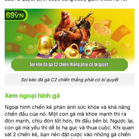
Soi kèo đá gà C2 chiến thắng phải có bí quyết
Xem ngoại hình gà
Ngoại hình chiến kê phản ánh sức khỏe và khả năng
chiến đấu của nó. Một con gà mà khỏe mạnh thì ra
đòn mạnh, chịu đòn tốt hơn, thi đấu bền bỉ. Ngược lại,
con gà mà yếu thì dễ bị hạ gục và thua cuộc. Khi quan
sát 2 chiến kê, bạn nên đặt cược vào những gà chiến