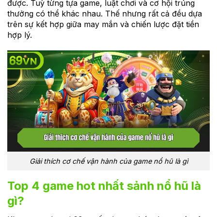
được. Tuỳ từng tựa game, luật chơi và cơ hội trúng
thưởng có thể khác nhau. Thế nhưng rất cả đều dựa
trên sự kết hợp giữa may mắn và chiến lược đặt tiền
hợp lý.
Giải thích cơ chế vận hành của game nổ hũ là gì
Top 4 game hot nhất sảnh nổ hũ là
gì?