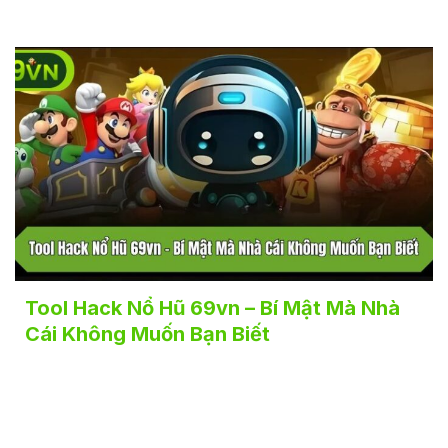
Tool Hack Nổ Hũ 69vn – Bí Mật Mà Nhà
Cái Không Muốn Bạn Biết