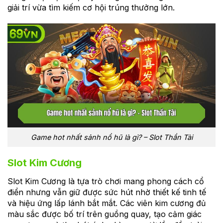
giải trí vừa tìm kiếm cơ hội trúng thưởng lớn.
Game hot nhất sảnh nổ hũ là gì? – Slot Thần Tài
Slot Kim Cương
Slot Kim Cương là tựa trò chơi mang phong cách cổ
điển nhưng vẫn giữ được sức hút nhờ thiết kế tinh tế
và hiệu ứng lấp lánh bắt mắt. Các viên kim cương đủ
màu sắc được bố trí trên guồng quay, tạo cảm giác