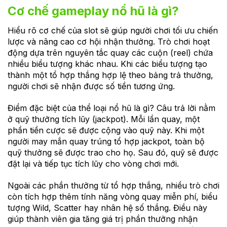
Cơ chế gameplay nổ hũ là gì?
Hiểu rõ cơ chế của slot sẽ giúp người chơi tối ưu chiến
lược và nâng cao cơ hội nhận thưởng. Trò chơi hoạt
động dựa trên nguyên tắc quay các cuộn (reel) chứa
nhiều biểu tượng khác nhau. Khi các biểu tượng tạo
thành một tổ hợp thắng hợp lệ theo bảng trả thưởng,
người chơi sẽ nhận được số tiền tương ứng.
Điểm đặc biệt của thể loại nổ hũ là gì? Câu trả lời nằm
ở quỹ thưởng tích lũy (jackpot). Mỗi lần quay, một
phần tiền cược sẽ được cộng vào quỹ này. Khi một
người may mắn quay trúng tổ hợp jackpot, toàn bộ
quỹ thưởng sẽ được trao cho họ. Sau đó, quỹ sẽ được
đặt lại và tiếp tục tích lũy cho vòng chơi mới.
Ngoài các phần thưởng từ tổ hợp thắng, nhiều trò chơi
còn tích hợp thêm tính năng vòng quay miễn phí, biểu
tượng Wild, Scatter hay nhân hệ số thắng. Điều này
giúp thành viên gia tăng giá trị phần thưởng nhận