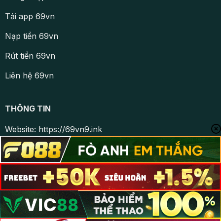
Tải app 69vn
Nạp tiền 69vn
Rút tiền 69vn
Liên hệ 69vn
THÔNG TIN
Website: https://69vn9.ink
Số điện thoại: 0974 586 312
Email:
support@69vn9.ink
Địa chỉ: 45 Nguyễn Cư Trinh, Phường Phạm Ngũ Lão,
Quận 1, TP. Hồ Chí Minh, Việt Nam