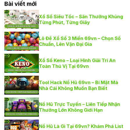
Bài viết mới
Xổ Số Siêu Tốc – Săn Thưởng Khủng
Từng Phút, Từng Giây
Lô Đề Xổ Số 3 Miền 69vn – Chọn Số
Chuẩn, Lên Vận Đại Gia
Xổ Số Keno – Loại Hình Giải Trí An
Toàn Thú Vị Tại 69vn
Tool Hack Nổ Hũ 69vn – Bí Mật Mà
Nhà Cái Không Muốn Bạn Biết
Nổ Hũ Trực Tuyến – Liên Tiếp Nhận
Thưởng Lớn Không Giới Hạn
Nổ Hũ Là Gì Tại 69vn? Khám Phá List