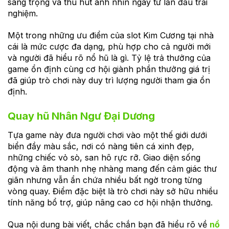
sang trọng và thu hút ánh nhìn ngay từ lần đầu trải
nghiệm.
Một trong những ưu điểm của slot Kim Cương tại nhà
cái là mức cược đa dạng, phù hợp cho cả người mới
và người đã hiểu rõ nổ hũ là gì. Tỷ lệ trả thưởng của
game ổn định cùng cơ hội giành phần thưởng giá trị
đã giúp trò chơi này duy trì lượng người tham gia ổn
định.
Quay hũ Nhân Ngư Đại Dương
Tựa game này đưa người chơi vào một thế giới dưới
biển đầy màu sắc, nơi có nàng tiên cá xinh đẹp,
những chiếc vỏ sò, san hô rực rỡ. Giao diện sống
động và âm thanh nhẹ nhàng mang đến cảm giác thư
giãn nhưng vẫn ẩn chứa nhiều bất ngờ trong từng
vòng quay. Điểm đặc biệt là trò chơi này sở hữu nhiều
tính năng bổ trợ, giúp nâng cao cơ hội nhận thưởng.
Qua nội dung bài viết, chắc chắn bạn đã hiểu rõ về
nổ