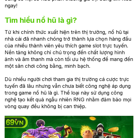
ngay!
Tìm hiểu nổ hũ là gì?
Từ khi chính thức xuất hiện trên thị trường, nổ hũ tại
nhà cái đã nhanh chóng trở thành lựa chọn hàng đầu
của nhiều thành viên yêu thích game slot trực tuyến.
Nền tảng không chỉ chú trọng đến chất lượng hình
ảnh và âm thanh mà còn tối ưu hệ thống để mang đến
một sân chơi công bằng, minh bạch.
Dù nhiều người chơi tham gia thị trường cá cược trực
tuyến đã lâu nhưng vẫn chưa biết công nghệ áp dụng
trong game nổ hũ là gì. Thể loại này sử dụng công
nghệ tạo kết quả ngẫu nhiên RNG nhằm đảm bảo mọi
vòng quay đều không bị can thiệp.