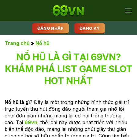
Bỏ
qua
nội
dung
ĐĂNG NHẬP
ĐĂNG KÝ
Trang chủ
»
Nổ hũ
NỔ HŨ LÀ GÌ TẠI 69VN?
KHÁM PHÁ LIST GAME SLOT
HOT NHẤT
Nổ hũ là gì
? Đây là một trong những hình thức giải trí
trực tuyến thu hút đông đảo người tham gia nhờ lối
chơi đơn giản nhưng mang lại cơ hội trúng thưởng
cao. Tại
69vn
, thể loại này được phát triển với nhiều
biến thể độc đáo, mang lại những phút giây thư giãn
cùng cơ hội sở hữu phần thưởng giá trị. Cùng tìm hiểu