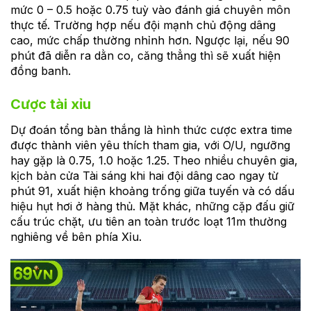
mức 0 – 0.5 hoặc 0.75 tuỳ vào đánh giá chuyên môn
thực tế. Trường hợp nếu đội mạnh chủ động dâng
cao, mức chấp thường nhỉnh hơn. Ngược lại, nếu 90
phút đã diễn ra dằn co, căng thẳng thì sẽ xuất hiện
đồng banh.
Cược tài xỉu
Dự đoán tổng bàn thắng là hình thức cược extra time
được thành viên yêu thích tham gia, với O/U, ngưỡng
hay gặp là 0.75, 1.0 hoặc 1.25. Theo nhiều chuyên gia,
kịch bản cửa Tài sáng khi hai đội dâng cao ngay từ
phút 91, xuất hiện khoảng trống giữa tuyến và có dấu
hiệu hụt hơi ở hàng thủ. Mặt khác, những cặp đấu giữ
cấu trúc chặt, ưu tiên an toàn trước loạt 11m thường
nghiêng về bên phía Xỉu.