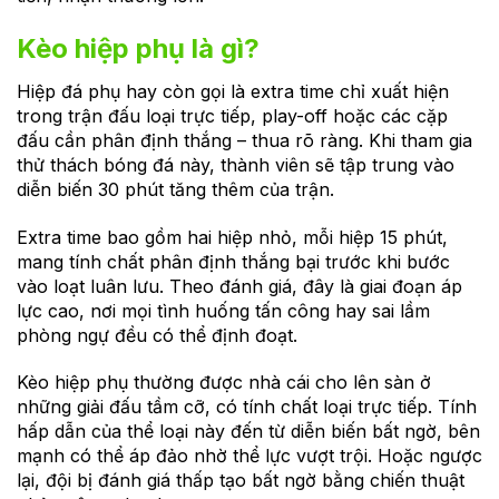
Kèo hiệp phụ là gì?
Hiệp đá phụ hay còn gọi là extra time chỉ xuất hiện
trong trận đấu loại trực tiếp, play-off hoặc các cặp
đấu cần phân định thắng – thua rõ ràng. Khi tham gia
thử thách bóng đá này, thành viên sẽ tập trung vào
diễn biến 30 phút tăng thêm của trận.
Extra time bao gồm hai hiệp nhỏ, mỗi hiệp 15 phút,
mang tính chất phân định thắng bại trước khi bước
vào loạt luân lưu. Theo đánh giá, đây là giai đoạn áp
lực cao, nơi mọi tình huống tấn công hay sai lầm
phòng ngự đều có thể định đoạt.
Kèo hiệp phụ thường được nhà cái cho lên sàn ở
những giải đấu tầm cỡ, có tính chất loại trực tiếp. Tính
hấp dẫn của thể loại này đến từ diễn biến bất ngờ, bên
mạnh có thể áp đảo nhờ thể lực vượt trội. Hoặc ngược
lại, đội bị đánh giá thấp tạo bất ngờ bằng chiến thuật