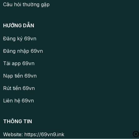
Câu hỏi thường gặp
HƯỚNG DẪN
Đăng ký 69vn
Đăng nhập 69vn
Tải app 69vn
Nạp tiền 69vn
Rút tiền 69vn
Liên hệ 69vn
THÔNG TIN
Website: https://69vn9.ink