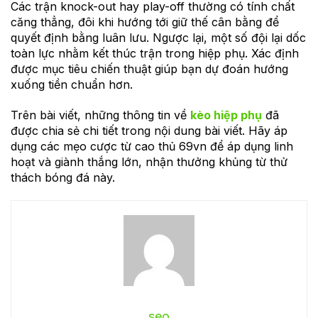
Các trận knock-out hay play-off thường có tính chất
căng thẳng, đôi khi hướng tới giữ thế cân bằng để
quyết định bằng luân lưu. Ngược lại, một số đội lại dốc
toàn lực nhằm kết thúc trận trong hiệp phụ. Xác định
được mục tiêu chiến thuật giúp bạn dự đoán hướng
xuống tiền chuẩn hơn.
Trên bài viết, những thông tin về
kèo hiệp phụ
đã
được chia sẻ chi tiết trong nội dung bài viết. Hãy áp
dụng các mẹo cược từ cao thủ 69vn để áp dụng linh
hoạt và giành thắng lớn, nhận thưởng khủng từ thử
thách bóng đá này.
seo