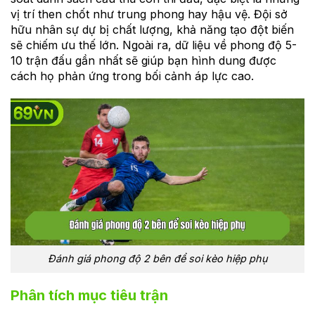
vị trí then chốt như trung phong hay hậu vệ. Đội sở
hữu nhân sự dự bị chất lượng, khả năng tạo đột biến
sẽ chiếm ưu thế lớn. Ngoài ra, dữ liệu về phong độ 5-
10 trận đấu gần nhất sẽ giúp bạn hình dung được
cách họ phản ứng trong bối cảnh áp lực cao.
Đánh giá phong độ 2 bên để soi kèo hiệp phụ
Phân tích mục tiêu trận