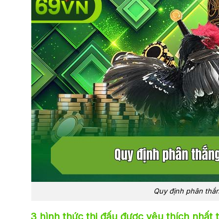
Quy định phân thắng
3 hình thức thi đấu được yêu thích nhất t