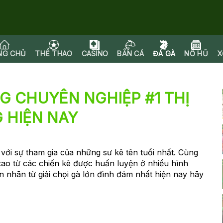
NG CHỦ
THỂ THAO
CASINO
BẮN CÁ
ĐÁ GÀ
NỔ HŨ
X
G CHUYÊN NGHIỆP #1 THỊ
 HIỆN NAY
với sự tham gia của những sư kê tên tuổi nhất. Cùng
 cao từ các chiến kê được huấn luyện ở nhiều hình
nhãn từ giải chọi gà lớn đình đám nhất hiện nay hãy