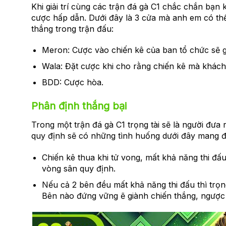
Khi giải trí cùng các trận đá gà C1 chắc chắn bạn 
cược hấp dẫn. Dưới đây là 3 cửa mà anh em có thể
thắng trong trận đấu:
Meron: Cược vào chiến kê của ban tổ chức sẽ gi
Wala: Đặt cược khi cho rằng chiến kê mà khách
BDD: Cược hòa.
Phân định thắng bại
Trong một trận đá gà C1 trọng tài sẽ là người đưa
quy định sẽ có những tình huống dưới đây mang đ
Chiến kê thua khi tử vong, mất khả năng thi đấ
vòng sân quy định.
Nếu cả 2 bên đều mất khả năng thi đấu thì trọng 
Bên nào đứng vững ẽ giành chiến thắng, ngược l