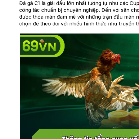
Đá gà C1 là giải đấu lớn nhất tương tự như các Cú
công tác chuẩn bị chuyên nghiệp. Đến với sân chơ
được thỏa mãn đam mê với những trận đấu mãn nhã
chọn để theo dõi với nhiều hình thức như truyền 