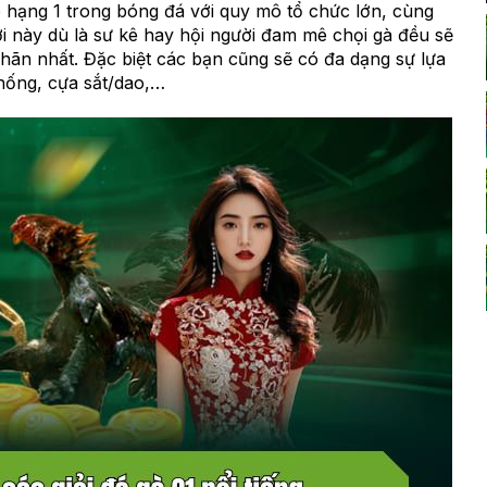
p hạng 1 trong bóng đá với quy mô tổ chức lớn, cùng
i này dù là sư kê hay hội người đam mê chọi gà đều sẽ
n nhất. Đặc biệt các bạn cũng sẽ có đa dạng sự lựa
thống, cựa sắt/dao,…