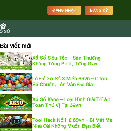
ĐĂNG NHẬP
ĐĂNG KÝ
Ổ SỐ
Bài viết mới
Xổ Số Siêu Tốc – Săn Thưởng
Khủng Từng Phút, Từng Giây
Lô Đề Xổ Số 3 Miền 69vn – Chọn
Số Chuẩn, Lên Vận Đại Gia
Xổ Số Keno – Loại Hình Giải Trí An
Toàn Thú Vị Tại 69vn
Tool Hack Nổ Hũ 69vn – Bí Mật Mà
Nhà Cái Không Muốn Bạn Biết