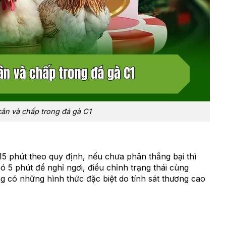
ân và chấp trong đá gà C1
– 15 phút theo quy định, nếu chưa phân thắng bại thì
ó 5 phút để nghỉ ngơi, điều chỉnh trạng thái cùng
ũng có những hình thức đặc biệt do tính sát thương cao