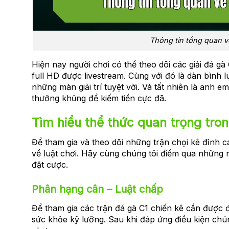
Thông tin tổng quan về
Hiện nay người chơi có thể theo dõi các giải đá gà
full HD được livestream. Cùng với đó là dàn bình 
những màn giải trí tuyệt vời. Và tất nhiên là anh 
thưởng khủng để kiếm tiền cực đã.
Tìm hiểu thể thức quan trọng tro
Để tham gia và theo dõi những trận chọi kê đỉnh c
về luật chơi. Hãy cùng chúng tôi điểm qua những n
đặt cược.
Phân hạng cân – Luật chấp
Để tham gia các trận đá gà C1 chiến kê cần được 
sức khỏe kỹ lưỡng. Sau khi đáp ứng điều kiện chú