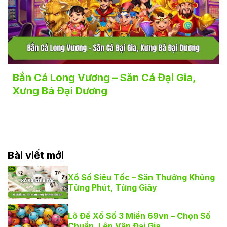
Bắn Cá Long Vương – Săn Cá Đại Gia,
Xưng Bá Đại Dương
Bài viết mới
Xổ Số Siêu Tốc – Săn Thưởng Khủng
Từng Phút, Từng Giây
Lô Đề Xổ Số 3 Miền 69vn – Chọn Số
Chuẩn, Lên Vận Đại Gia