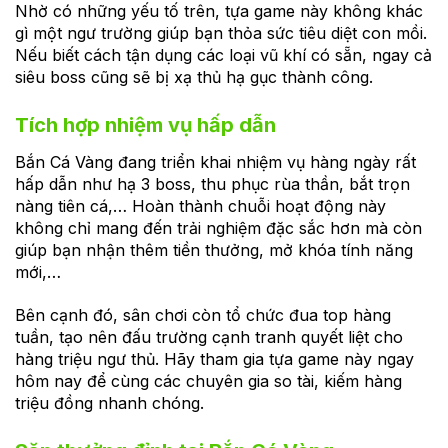
Nhờ có những yếu tố trên, tựa game này không khác
gì một ngư trường giúp bạn thỏa sức tiêu diệt con mồi.
Nếu biết cách tận dụng các loại vũ khí có sẵn, ngay cả
siêu boss cũng sẽ bị xạ thủ hạ gục thành công.
Tích hợp nhiệm vụ hấp dẫn
Bắn Cá Vàng đang triển khai nhiệm vụ hàng ngày rất
hấp dẫn như hạ 3 boss, thu phục rùa thần, bắt trọn
nàng tiên cá,… Hoàn thành chuỗi hoạt động này
không chỉ mang đến trải nghiệm đặc sắc hơn mà còn
giúp bạn nhận thêm tiền thưởng, mở khóa tính năng
mới,…
Bên cạnh đó, sân chơi còn tổ chức đua top hàng
tuần, tạo nên đấu trường cạnh tranh quyết liệt cho
hàng triệu ngư thủ. Hãy tham gia tựa game này ngay
hôm nay để cùng các chuyên gia so tài, kiếm hàng
triệu đồng nhanh chóng.