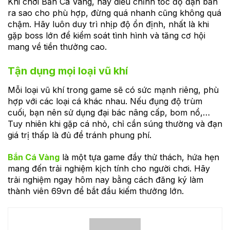
Khi chơi Bắn Cá Vàng, hãy điều chỉnh tốc độ đạn bắn
ra sao cho phù hợp, đừng quá nhanh cũng không quá
chậm. Hãy luôn duy trì nhịp độ ổn định, nhất là khi
gặp boss lớn để kiểm soát tình hình và tăng cơ hội
mang về tiền thưởng cao.
Tận dụng mọi loại vũ khí
Mỗi loại vũ khí trong game sẽ có sức mạnh riêng, phù
hợp với các loại cá khác nhau. Nếu đụng độ trùm
cuối, bạn nên sử dụng đại bác nâng cấp, bom nổ,…
Tuy nhiên khi gặp cá nhỏ, chỉ cần súng thường và đạn
giá trị thấp là đủ để tránh phung phí.
Bắn Cá Vàng
là một tựa game đầy thử thách, hứa hẹn
mang đến trải nghiệm kịch tính cho người chơi. Hãy
trải nghiệm ngay hôm nay bằng cách đăng ký làm
thành viên 69vn để bắt đầu kiếm thưởng lớn.