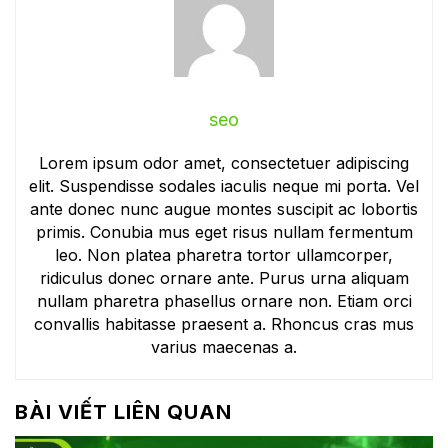
seo
Lorem ipsum odor amet, consectetuer adipiscing
elit. Suspendisse sodales iaculis neque mi porta. Vel
ante donec nunc augue montes suscipit ac lobortis
primis. Conubia mus eget risus nullam fermentum
leo. Non platea pharetra tortor ullamcorper,
ridiculus donec ornare ante. Purus urna aliquam
nullam pharetra phasellus ornare non. Etiam orci
convallis habitasse praesent a. Rhoncus cras mus
varius maecenas a.
BÀI VIẾT LIÊN QUAN